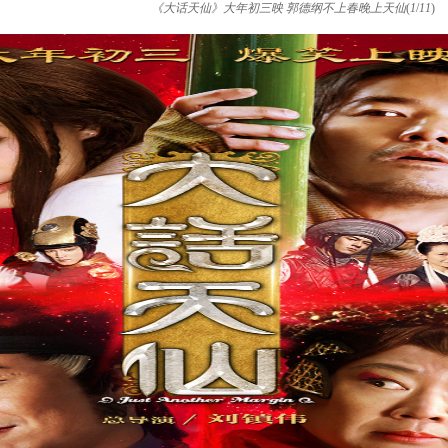
《大话天仙》大年初三映 郭德纲不上春晚上天仙
(
1
/
11
)