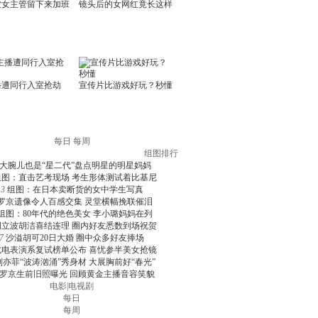
每日
每周
组图排行
大腕儿也是“星二代”盘点明星的明星妈妈
组图：直击艺考现场 考生形体测试着比基尼
3
组图：在日本卖断货的女中学生写真
罗京遗像令人百感交集 灵堂横幅挽联催泪
组图：80年代的绝色美女 李小璐妈妈在列
周立波胡洁喜结连理 圈内好友悉数到场祝贺
7
沙溢胡可20日大婚 圈中众多好友捧场
北电表演系复试榜单公布 喜忧参半美女抢镜
刘亦菲“波涛汹涌”秀身材 大展胸前好“春光”
罗京生前旧照曝光 回顾黄金主播音容笑貌
电影
|
电视剧
每日
每周