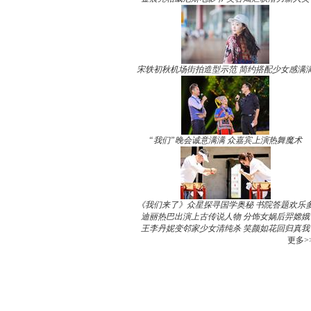
宋轶初秋机场街拍造型示范 简约搭配少女感满
“我们”晚会诚意满满 众嘉宾上演热舞魔术
《我们来了》众星探寻国学奥秘 书院答题欢乐
迪丽热巴出演上古传说人物 分饰女娲后羿嫦娥
王李丹妮变邻家少女清纯杀 笑颜如花回归真我
更多>