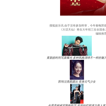
搜狐娱乐讯 由于没有参加终审，今年春晚郭
《大话天仙》将在大年初三在全国各
编辑推
黄新皓时尚写真曝光 多种风格演绎不一样的魅
郭玮洁美图露出 变身元气少女
金晨亮相威尼斯电影节 笑容灿烂获潜力新人奖