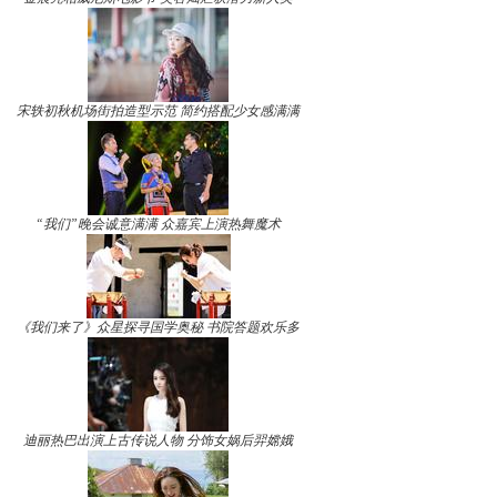
宋轶初秋机场街拍造型示范 简约搭配少女感满满
“我们”晚会诚意满满 众嘉宾上演热舞魔术
《我们来了》众星探寻国学奥秘 书院答题欢乐多
迪丽热巴出演上古传说人物 分饰女娲后羿嫦娥