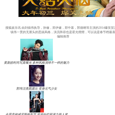
搜狐娱乐讯 由刘镇伟执导，孙俪，郑伊健，郑中基，郭德纲等主演的2014爆笑贺
镇伟一贯的无厘头的恶搞风格，演员阵容也是星光熠熠，可以说是春节档最喜
编辑推荐
黄新皓时尚写真曝光 多种风格演绎不一样的魅力
郭玮洁美图露出 变身元气少女
金晨亮相威尼斯电影节 笑容灿烂获潜力新人奖