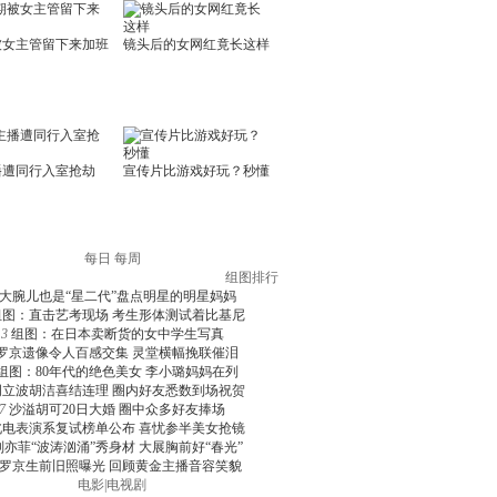
每日
每周
组图排行
大腕儿也是“星二代”盘点明星的明星妈妈
组图：直击艺考现场 考生形体测试着比基尼
3
组图：在日本卖断货的女中学生写真
罗京遗像令人百感交集 灵堂横幅挽联催泪
组图：80年代的绝色美女 李小璐妈妈在列
周立波胡洁喜结连理 圈内好友悉数到场祝贺
7
沙溢胡可20日大婚 圈中众多好友捧场
北电表演系复试榜单公布 喜忧参半美女抢镜
刘亦菲“波涛汹涌”秀身材 大展胸前好“春光”
罗京生前旧照曝光 回顾黄金主播音容笑貌
电影
|
电视剧