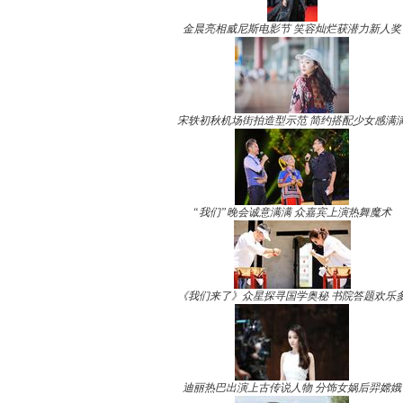
金晨亮相威尼斯电影节 笑容灿烂获潜力新人奖
宋轶初秋机场街拍造型示范 简约搭配少女感满
“我们”晚会诚意满满 众嘉宾上演热舞魔术
《我们来了》众星探寻国学奥秘 书院答题欢乐
迪丽热巴出演上古传说人物 分饰女娲后羿嫦娥