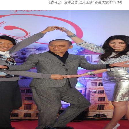
《盗马记》首曝预告 众人上演“百变大咖秀”
(
1
/
14
)