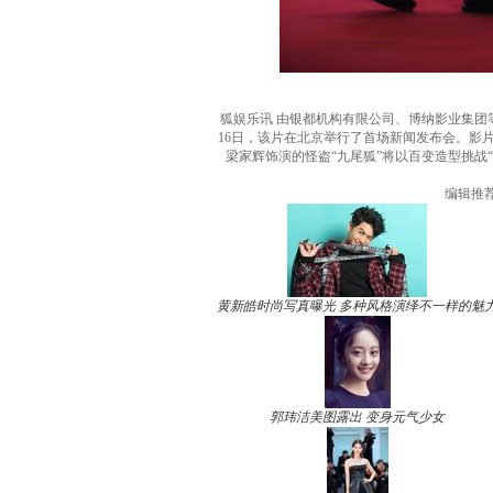
狐娱乐讯 由银都机构有限公司、博纳影业集团
16日，该片在北京举行了首场新闻发布会。影
梁家辉饰演的怪盗“九尾狐”将以百变造型挑战
编辑推
黄新皓时尚写真曝光 多种风格演绎不一样的魅
郭玮洁美图露出 变身元气少女