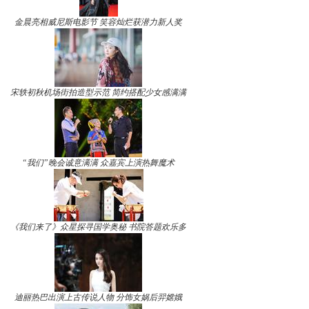
金晨亮相威尼斯电影节 笑容灿烂获潜力新人奖
宋轶初秋机场街拍造型示范 简约搭配少女感满满
“我们”晚会诚意满满 众嘉宾上演热舞魔术
《我们来了》众星探寻国学奥秘 书院答题欢乐多
迪丽热巴出演上古传说人物 分饰女娲后羿嫦娥