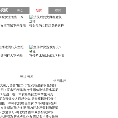
每日
每周
组图排行
大腕儿也是“星二代”盘点明星的明星妈妈
组图：直击艺考现场 考生形体测试着比基尼
3
组图：在日本卖断货的女中学生写真
罗京遗像令人百感交集 灵堂横幅挽联催泪
组图：80年代的绝色美女 李小璐妈妈在列
周立波胡洁喜结连理 圈内好友悉数到场祝贺
7
沙溢胡可20日大婚 圈中众多好友捧场
北电表演系复试榜单公布 喜忧参半美女抢镜