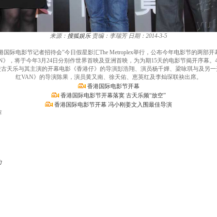
来源：
搜狐娱乐
责编：李瑞芳
日期：2014-3-5
届香港国际电影节记者招待会”今日假星影汇The Metroplex举行，公布今年电影节
N》，将于今年3月24日分别作世界首映及亚洲首映，为为期15天的电影节揭开序幕。
使古天乐与其主演的开幕电影《香港仔》的导演彭浩翔、演员杨千嬅、梁咏琪与及另一
红VAN》的导演陈果，演员黄又南、徐天佑、恵英红及李灿琛联袂出席。
香港国际电影节开幕
香港国际电影节开幕落寞 古天乐频“放空”
香港国际电影节开幕 冯小刚姜文入围最佳导演
荐
力