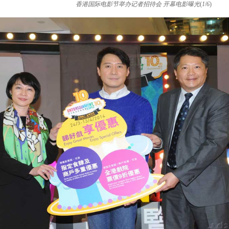
香港国际电影节举办记者招待会 开幕电影曝光
(
1
/
6
)