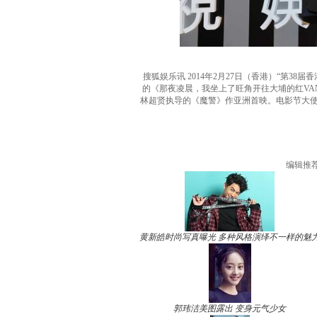
搜狐娱乐讯 2014年2月27日（香港）“第38
的《那夜凌晨，我坐上了旺角开往大埔的红VA
林超贤执导的《魔警》作亚洲首映。电影节大
编辑推
黄新皓时尚写真曝光 多种风格演绎不一样的魅
郭玮洁美图露出 变身元气少女