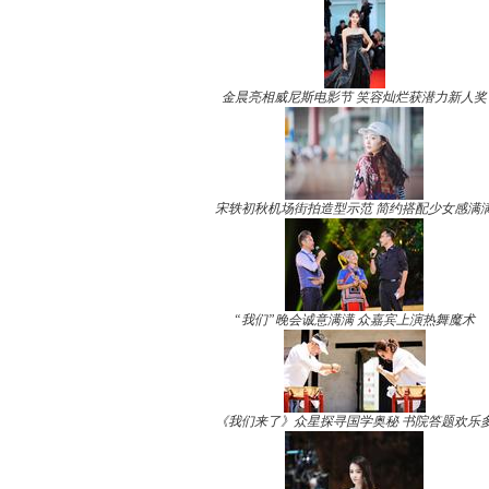
金晨亮相威尼斯电影节 笑容灿烂获潜力新人奖
宋轶初秋机场街拍造型示范 简约搭配少女感满
“我们”晚会诚意满满 众嘉宾上演热舞魔术
《我们来了》众星探寻国学奥秘 书院答题欢乐