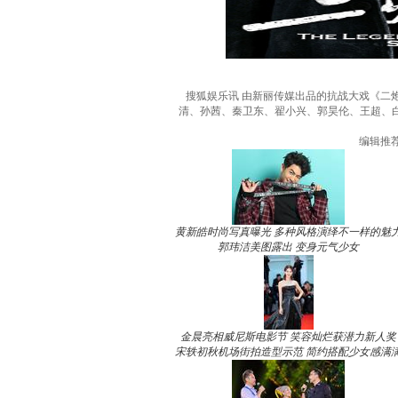
搜狐娱乐讯 由新丽传媒出品的抗战大戏《二
清、孙茜、秦卫东、翟小兴、郭昊伦、王超、
编辑推
黄新皓时尚写真曝光 多种风格演绎不一样的魅
郭玮洁美图露出 变身元气少女
金晨亮相威尼斯电影节 笑容灿烂获潜力新人奖
宋轶初秋机场街拍造型示范 简约搭配少女感满