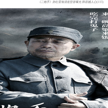
《二炮手》孙红雷海清造型首曝光 阵容撼人心
(
1
/
15
)