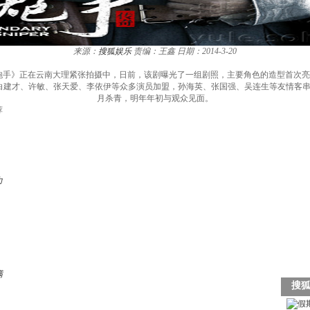
来源：
搜狐娱乐
责编：王鑫
日期：2014-3-20
炮手》正在云南大理紧张拍摄中，日前，该剧曝光了一组剧照，主要角色的造型首次
白建才、许敏、张天爱、李依伊等众多演员加盟，孙海英、张国强、吴连生等友情客串
月杀青，明年年初与观众见面。
荐
力
满