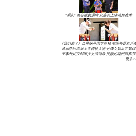
“我们”晚会诚意满满 众嘉宾上演热舞魔术
《我们来了》众星探寻国学奥秘 书院答题欢乐
迪丽热巴出演上古传说人物 分饰女娲后羿嫦娥
王李丹妮变邻家少女清纯杀 笑颜如花回归真我
更多>