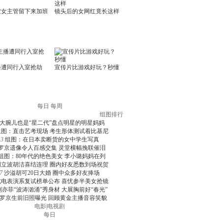
每日
每周
组图排行
大腕儿也是“星二代”盘点明星的明星妈妈
组图：直击艺考现场 考生形体测试着比基尼
3
组图：在日本卖断货的女中学生写真
罗京遗像令人百感交集 灵堂横幅挽联催泪
组图：80年代的绝色美女 李小璐妈妈在列
周立波胡洁喜结连理 圈内好友悉数到场祝贺
7
沙溢胡可20日大婚 圈中众多好友捧场
北电表演系复试榜单公布 喜忧参半美女抢镜
刘亦菲“波涛汹涌”秀身材 大展胸前好“春光”
罗京生前旧照曝光 回顾黄金主播音容笑貌
电影
|
电视剧
每日