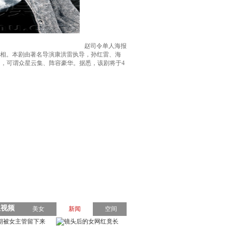
赵司令单人海报
亮相。本剧由著名导演康洪雷执导，孙红雷、海
，可谓众星云集、阵容豪华。据悉，该剧将于4