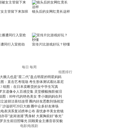
每日
每周
组图排行
大腕儿也是“星二代”盘点明星的明星妈妈
组图：直击艺考现场 考生形体测试着比基尼
3
组图：在日本卖断货的女中学生写真
罗京遗像令人百感交集 灵堂横幅挽联催泪
组图：80年代的绝色美女 李小璐妈妈在列
周立波胡洁喜结连理 圈内好友悉数到场祝贺
7
沙溢胡可20日大婚 圈中众多好友捧场
北电表演系复试榜单公布 喜忧参半美女抢镜
刘亦菲“波涛汹涌”秀身材 大展胸前好“春光”
罗京生前旧照曝光 回顾黄金主播音容笑貌
电影
|
电视剧