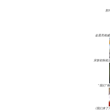
郭
金晨亮相威
宋轶初秋机
“我们”
《我们来了