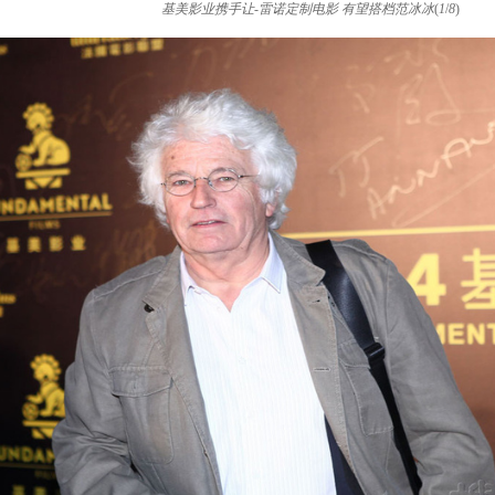
基美影业携手让-雷诺定制电影 有望搭档范冰冰
(
1
/
8
)