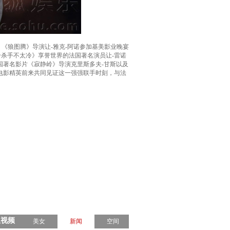
《狼图腾》导演让-雅克-阿诺参加基美影业晚宴
个杀手不太冷》享誉世界的法国著名演员让-雷诺
国著名影片《寂静岭》导演克里斯多夫-甘斯以及
电影精英前来共同见证这一强强联手时刻，与法