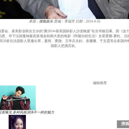
来源：
搜狐娱乐
责编：李瑞芳
日期：2014-4-16
委会、基美影业联合主办的“聚2014•基美国际影人沙龙晚宴”在京华丽启幕。因《这
伯恩、夺下法国戛纳最高奖项金棕榈大奖的电影《阿黛尔的生活》女星蕾雅-赛杜、法
特等20多位法国影人受邀出席，夏雨、窦骁、王学兵夫妇、袁珊珊、于文霞等众多国内
国影人把酒言欢。
编辑推荐
写真曝光 多种风格演绎不一样的魅力