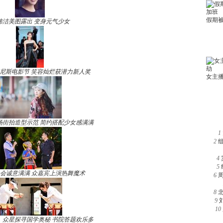
玮洁美图露出 变身元气少女
尼斯电影节 笑容灿烂获潜力新人奖
场街拍造型示范 简约搭配少女感满满
1
2
4
5
晚会诚意满满 众嘉宾上演热舞魔术
6
8
9
10
》众星探寻国学奥秘 书院答题欢乐多