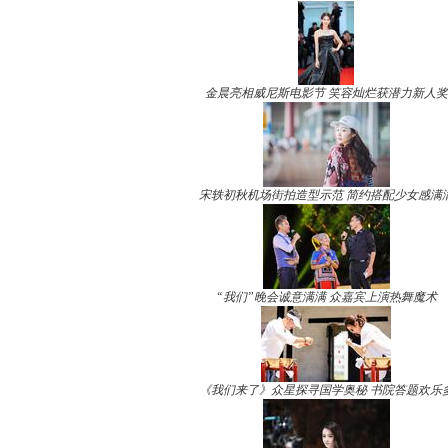
金晨亮相威尼斯电影节 笑容灿烂获潜力新人奖
宋轶初秋机场街拍造型示范 简约搭配少女感满
“我们”晚会诚意满满 众嘉宾上演热舞魔术
《我们来了》众星探寻国学奥秘 书院答题欢乐