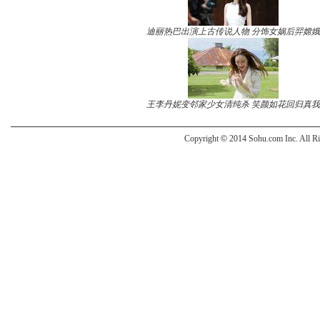
迪丽热巴出演上古传说人物 分饰女娲后羿嫦娥
王李丹妮变邻家少女清纯杀 笑颜如花回归真我
Copyright
©
2014 Sohu.com Inc. All