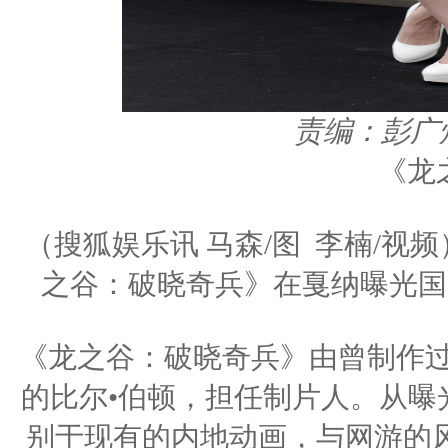
责编：彭广
《龙
（搜狐娱乐讯 马森/图 李楠/视
之谷：破晓奇兵》在戛纳曝光国
《龙之谷：破晓奇兵》由曾制作过
的比尔•伯顿，担任制片人。从曝
别于现有的内地动画，与网游的