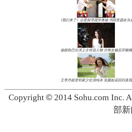
《我们来了》众星探寻国学奥秘 书院答题欢乐
迪丽热巴出演上古传说人物 分饰女娲后羿嫦娥
王李丹妮变邻家少女清纯杀 笑颜如花回归真我
©
Copyright
2014 Sohu.com Inc. 
部新