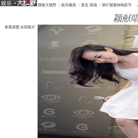
搜狐大视野
>
娱乐频道
>
直击·现场
>
第67届戛纳电影节
颖献
查看原图
全部图片