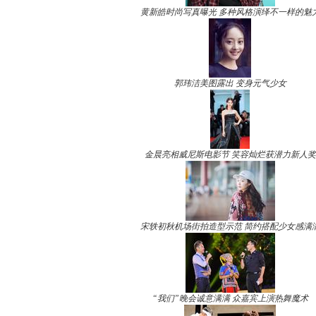
黄新皓时尚写真曝光 多种风格演绎不一样的魅
郭玮洁美图露出 变身元气少女
金晨亮相威尼斯电影节 笑容灿烂获潜力新人奖
宋轶初秋机场街拍造型示范 简约搭配少女感满
“我们”晚会诚意满满 众嘉宾上演热舞魔术