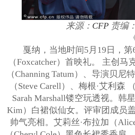
来源：
CFP
责编
戛纳，当地时间5月19日，
（Foxcatcher）首映礼。 主创马
（Channing Tatum）、导演贝尼特
（Steve Carell）、梅根·艾利森
Sarah Marshall镂空玩透视
Kim）白裙似仙女。评审团成员盖尔·加西
帅气亮相。艾莉丝·布拉加（Alic
（Cheryl Cole）黑色长裙秀香肩。