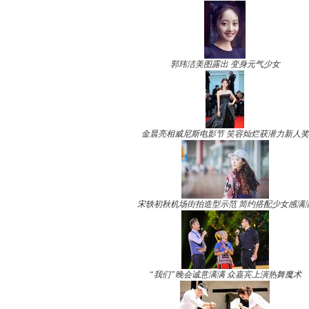
郭玮洁美图露出 变身元气少女
金晨亮相威尼斯电影节 笑容灿烂获潜力新人奖
宋轶初秋机场街拍造型示范 简约搭配少女感满
“我们”晚会诚意满满 众嘉宾上演热舞魔术