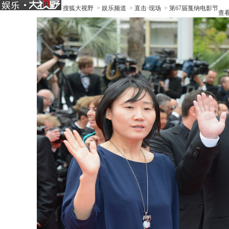
搜狐大视野
>
娱乐频道
>
直击·现场
>
第67届戛纳电影节
查