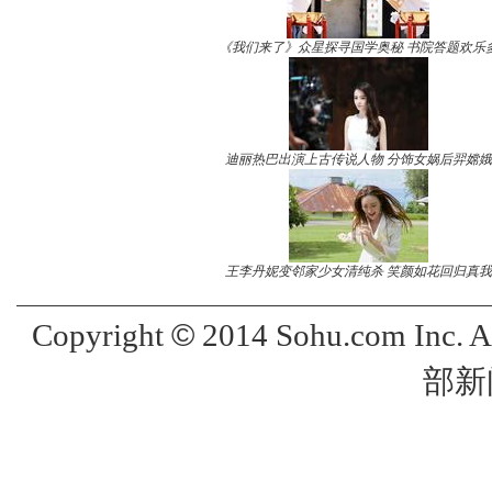
《我们来了》众星探寻国学奥秘 书院答题欢乐
迪丽热巴出演上古传说人物 分饰女娲后羿嫦娥
王李丹妮变邻家少女清纯杀 笑颜如花回归真我
©
Copyright
2014 Sohu.com Inc. 
部新