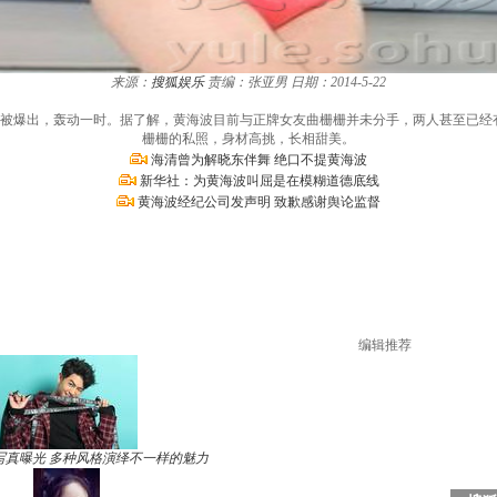
来源：
搜狐娱乐
责编：张亚男
日期：2014-5-22
的消息被爆出，轰动一时。据了解，黄海波目前与正牌女友曲栅栅并未分手，两人甚至已
栅栅的私照，身材高挑，长相甜美。
海清曾为解晓东伴舞 绝口不提黄海波
新华社：为黄海波叫屈是在模糊道德底线
黄海波经纪公司发声明 致歉感谢舆论监督
编辑推荐
写真曝光 多种风格演绎不一样的魅力