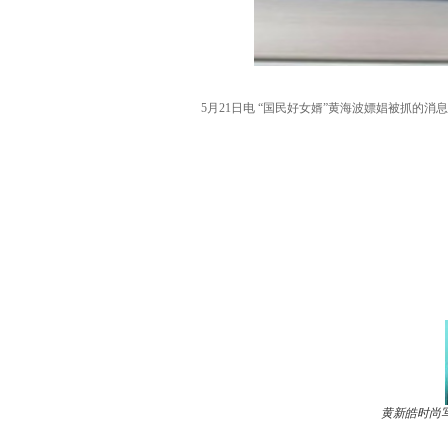
5月21日电 “国民好女婿”黄海波嫖娼被抓
黄新皓时尚