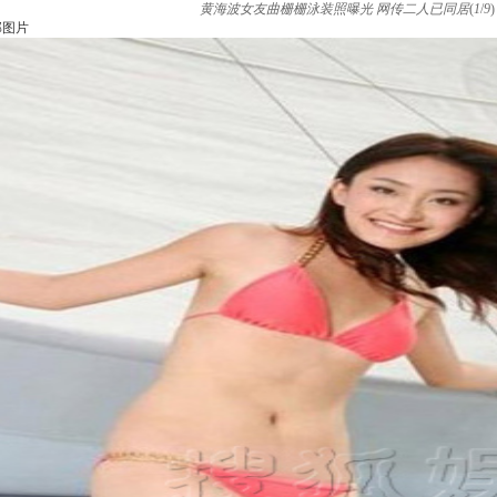
黄海波女友曲栅栅泳装照曝光 网传二人已同居
(
1
/
9
)
部图片