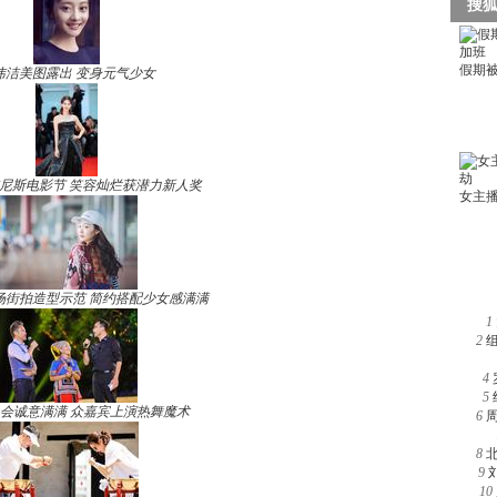
玮洁美图露出 变身元气少女
尼斯电影节 笑容灿烂获潜力新人奖
场街拍造型示范 简约搭配少女感满满
1
2
4
5
晚会诚意满满 众嘉宾上演热舞魔术
6
8
9
10