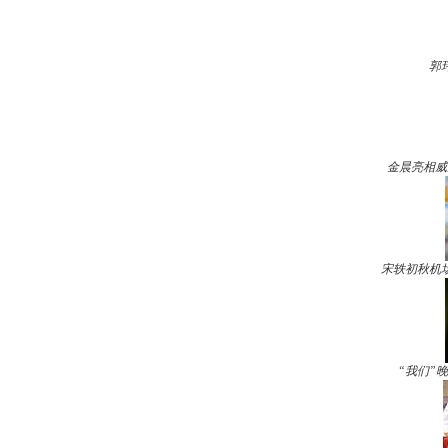
郭
金晨亮相威
宋轶初秋机
“我们”