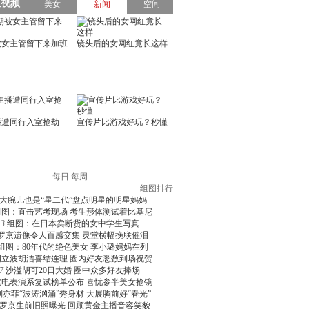
每日
每周
组图排行
大腕儿也是“星二代”盘点明星的明星妈妈
组图：直击艺考现场 考生形体测试着比基尼
3
组图：在日本卖断货的女中学生写真
罗京遗像令人百感交集 灵堂横幅挽联催泪
组图：80年代的绝色美女 李小璐妈妈在列
周立波胡洁喜结连理 圈内好友悉数到场祝贺
7
沙溢胡可20日大婚 圈中众多好友捧场
北电表演系复试榜单公布 喜忧参半美女抢镜
刘亦菲“波涛汹涌”秀身材 大展胸前好“春光”
罗京生前旧照曝光 回顾黄金主播音容笑貌