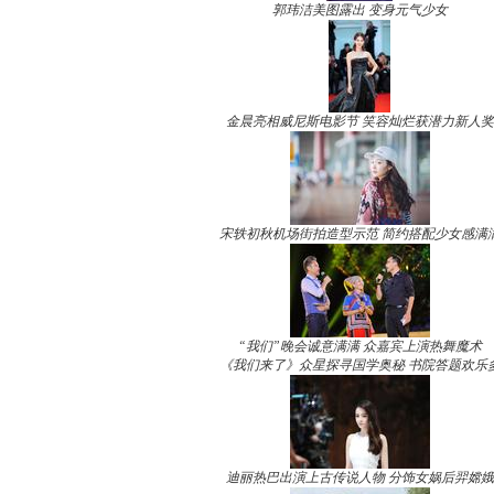
郭玮洁美图露出 变身元气少女
金晨亮相威尼斯电影节 笑容灿烂获潜力新人奖
宋轶初秋机场街拍造型示范 简约搭配少女感满
“我们”晚会诚意满满 众嘉宾上演热舞魔术
《我们来了》众星探寻国学奥秘 书院答题欢乐
迪丽热巴出演上古传说人物 分饰女娲后羿嫦娥