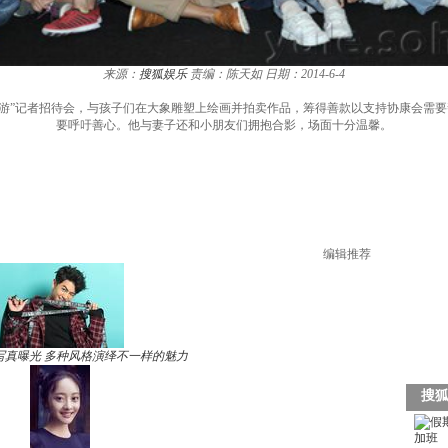
来源：
搜狐娱乐
责编：陈天如
日期：2014-6-4
巡游”记者招待会，与孩子们在大象雕塑上绘画并拍卖作品，筹得善款以支持协康会需
要呼吁善心。他与妻子还和小朋友们拥抱合影，场面十分温馨。
编辑推荐
写真曝光 多种风格演绎不一样的魅力