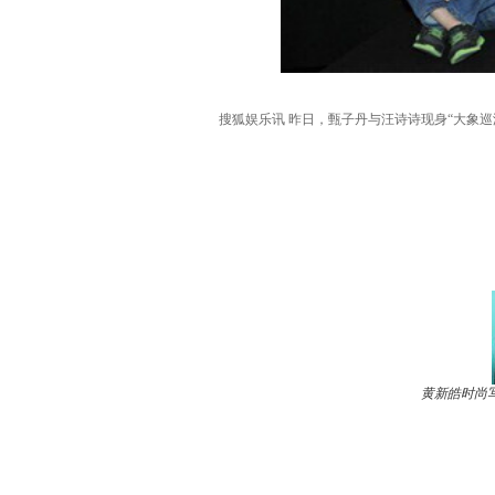
搜狐娱乐讯 昨日，甄子丹与汪诗诗现身“大象
黄新皓时尚