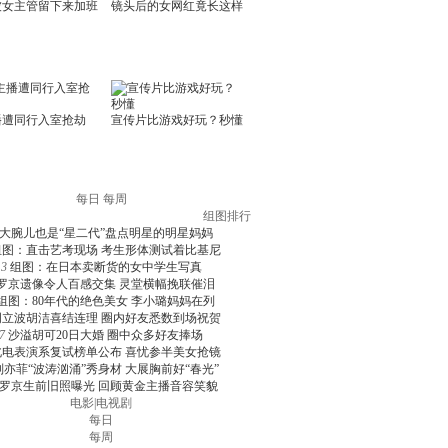
每日
每周
组图排行
大腕儿也是“星二代”盘点明星的明星妈妈
组图：直击艺考现场 考生形体测试着比基尼
3
组图：在日本卖断货的女中学生写真
罗京遗像令人百感交集 灵堂横幅挽联催泪
组图：80年代的绝色美女 李小璐妈妈在列
周立波胡洁喜结连理 圈内好友悉数到场祝贺
7
沙溢胡可20日大婚 圈中众多好友捧场
北电表演系复试榜单公布 喜忧参半美女抢镜
刘亦菲“波涛汹涌”秀身材 大展胸前好“春光”
罗京生前旧照曝光 回顾黄金主播音容笑貌
电影
|
电视剧
每日
每周