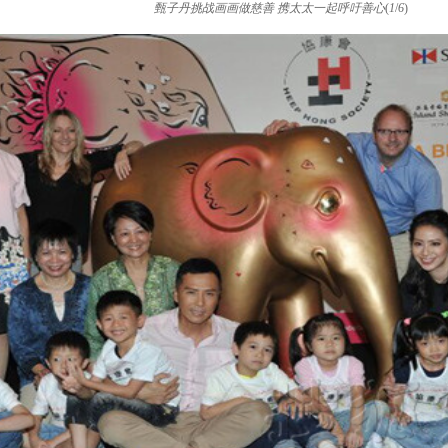
甄子丹挑战画画做慈善 携太太一起呼吁善心
(
1
/
6
)