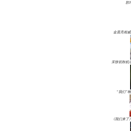
郭
金晨亮相威
宋轶初秋机
“我们”
《我们来了