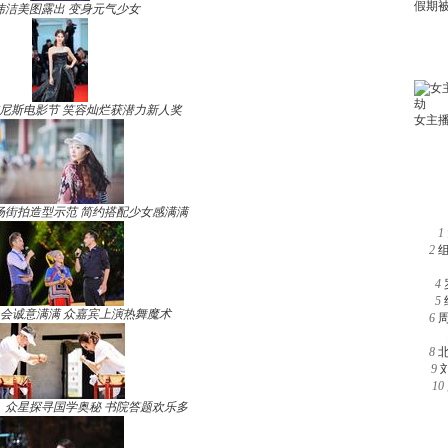
玮洁美图露出 变身元气少女
尼斯电影节 笑容灿烂获潜力新人奖
场街拍造型示范 简约搭配少女感满满
1
2
4
5
晚会诚意满满 众嘉宾上演热舞魔术
6
8
9
10
》众星探寻国学奥秘 书院答题欢乐多