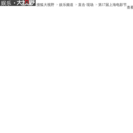
搜狐大视野
>
娱乐频道
>
直击·现场
>
第17届上海电影节
查