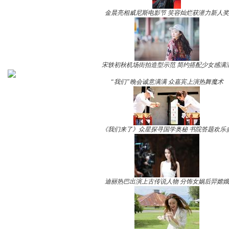
金晨亮相威尼斯电影节 笑容灿烂获潜力新人奖
宋轶初秋机场街拍造型示范 简约搭配少女感满
“我们”晚会诚意满满 众嘉宾上演热舞魔术
《我们来了》众星探寻国学奥秘 书院答题欢乐
迪丽热巴出演上古传说人物 分饰女娲后羿嫦娥