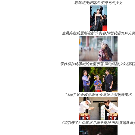
郭玮洁美图露出 变身元气少女
金晨亮相威尼斯电影节 笑容灿烂获潜力新人奖
宋轶初秋机场街拍造型示范 简约搭配少女感满
“我们”晚会诚意满满 众嘉宾上演热舞魔术
《我们来了》众星探寻国学奥秘 书院答题欢乐