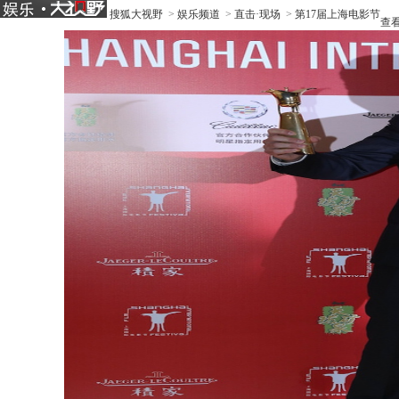
搜狐大视野
>
娱乐频道
>
直击·现场
>
第17届上海电影节
查