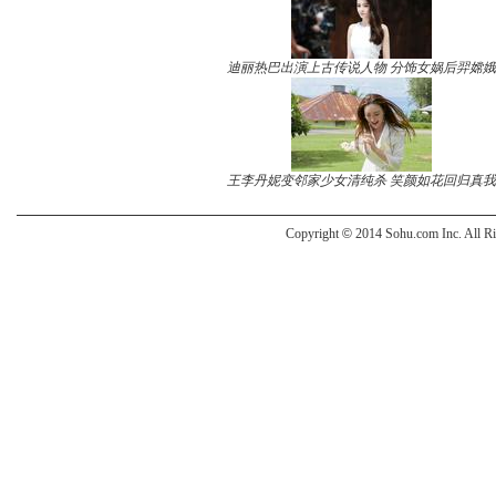
迪丽热巴出演上古传说人物 分饰女娲后羿嫦娥
王李丹妮变邻家少女清纯杀 笑颜如花回归真我
Copyright
©
2014 Sohu.com Inc. All