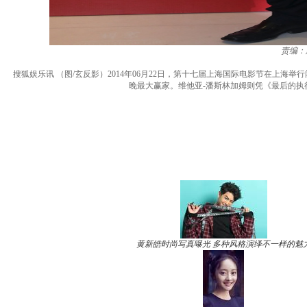
责编：
搜狐娱乐讯 （图/玄反影）2014年06月22日，第十七届上海国际电影节在上
晚最大赢家。维他亚-潘斯林加姆则凭《最后的
黄新皓时尚写真曝光 多种风格演绎不一样的魅