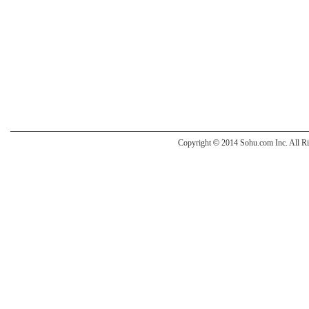
Copyright
©
2014 Sohu.com Inc. All