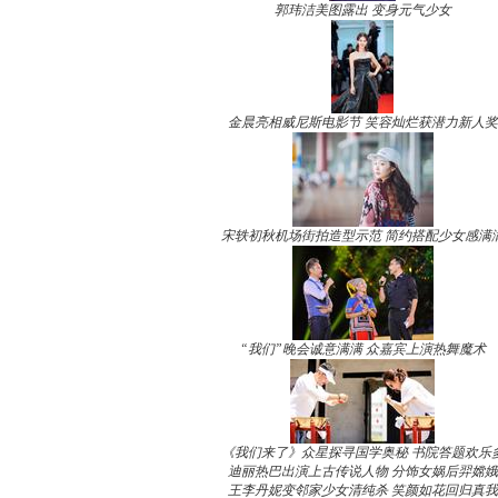
郭玮洁美图露出 变身元气少女
金晨亮相威尼斯电影节 笑容灿烂获潜力新人奖
宋轶初秋机场街拍造型示范 简约搭配少女感满
“我们”晚会诚意满满 众嘉宾上演热舞魔术
《我们来了》众星探寻国学奥秘 书院答题欢乐
迪丽热巴出演上古传说人物 分饰女娲后羿嫦娥
王李丹妮变邻家少女清纯杀 笑颜如花回归真我