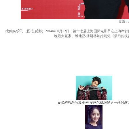
责编：
搜狐娱乐讯 （图/玄反影）2014年06月22日，第十七届上海国际电影节在上
晚最大赢家。维他亚-潘斯林加姆则凭《最后的
黄新皓时尚写真曝光 多种风格演绎不一样的魅