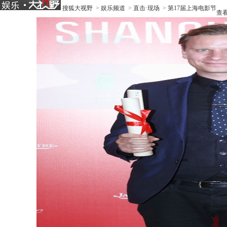
搜狐大视野
>
娱乐频道
>
直击·现场
>
第17届上海电影节
查