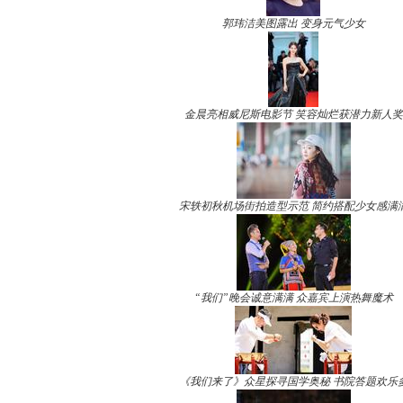
郭玮洁美图露出 变身元气少女
金晨亮相威尼斯电影节 笑容灿烂获潜力新人奖
宋轶初秋机场街拍造型示范 简约搭配少女感满
“我们”晚会诚意满满 众嘉宾上演热舞魔术
《我们来了》众星探寻国学奥秘 书院答题欢乐