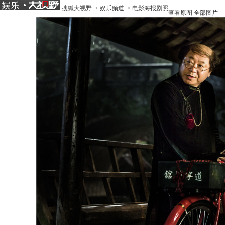
搜狐大视野
>
娱乐频道
>
电影海报剧照
查看原图
全部图片