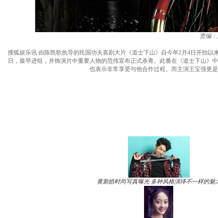
责编：
搜狐娱乐讯 由陈凯歌执导的民国功夫喜剧大片《道士下山》自今年2月4日开拍
日，最早进组，并饰演片中重要人物的范伟宣布正式杀青。此番在《道士下山》中
也表示非常享受与他合作过程。而主演王宝强更是
黄新皓时尚写真曝光 多种风格演绎不一样的魅