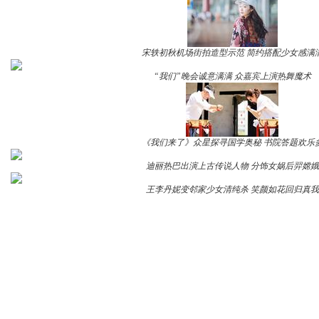
宋轶初秋机场街拍造型示范 简约搭配少女感满
“我们”晚会诚意满满 众嘉宾上演热舞魔术
《我们来了》众星探寻国学奥秘 书院答题欢乐
迪丽热巴出演上古传说人物 分饰女娲后羿嫦娥
王李丹妮变邻家少女清纯杀 笑颜如花回归真我