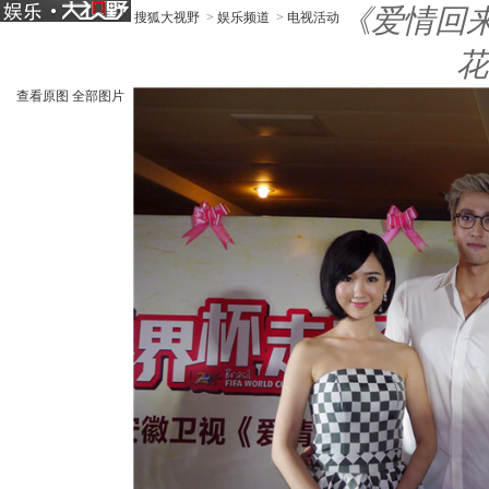
《爱情回
搜狐大视野
>
娱乐频道
>
电视活动
花
查看原图
全部图片