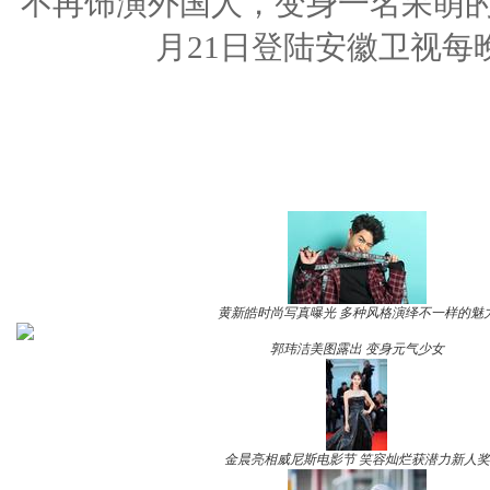
不再饰演外国人，变身一名呆萌的
月21日登陆安徽卫视每晚
黄新皓时尚写真曝光 多种风格演绎不一样的魅
郭玮洁美图露出 变身元气少女
金晨亮相威尼斯电影节 笑容灿烂获潜力新人奖