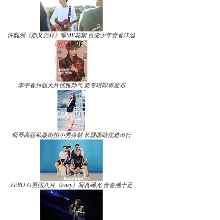
许魏洲《那又怎样》曝MV花絮 百变少年青春洋溢
李宇春封面大片优雅帅气 新专辑即将发布
斯琴高丽私服街拍小秀身材 长腿吸睛优雅出行
ZERO-G男团八月《Easy》写真曝光 青春感十足