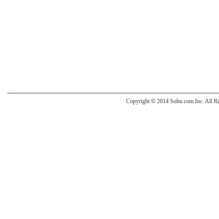
Copyright
©
2014 Sohu.com Inc. All