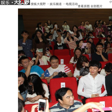
中
搜狐大视野
>
娱乐频道
>
电视活动
查看原图
全部图片