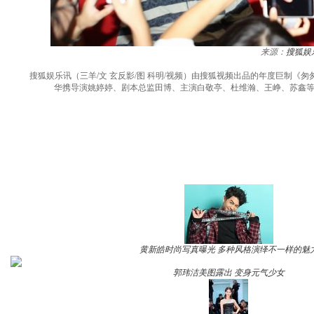
来源：
搜狐娱
搜狐娱乐讯（三羊/文 玄反影/图 科明/视频）由搜狐视频出品的年度巨制《匆
华携导演姚婷婷、剧本总监田博、主演白敬亭、杜维瀚、王峥、苏鑫等
黄新皓时尚写真曝光 多种风格演绎不一样的魅
郭玮洁美图露出 变身元气少女