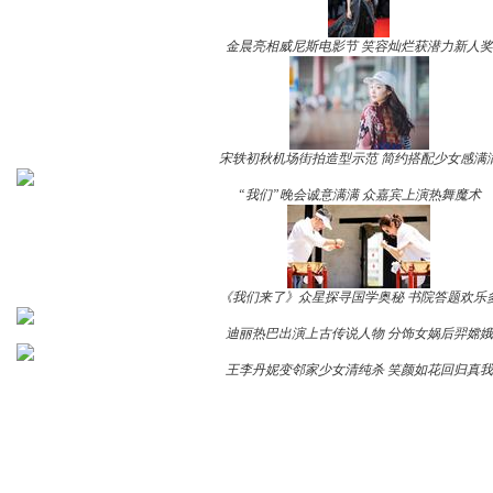
金晨亮相威尼斯电影节 笑容灿烂获潜力新人奖
宋轶初秋机场街拍造型示范 简约搭配少女感满
“我们”晚会诚意满满 众嘉宾上演热舞魔术
《我们来了》众星探寻国学奥秘 书院答题欢乐
迪丽热巴出演上古传说人物 分饰女娲后羿嫦娥
王李丹妮变邻家少女清纯杀 笑颜如花回归真我