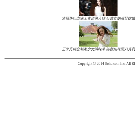
迪丽热巴出演上古传说人物 分饰女娲后羿嫦娥
王李丹妮变邻家少女清纯杀 笑颜如花回归真我
Copyright
©
2014 Sohu.com Inc. All