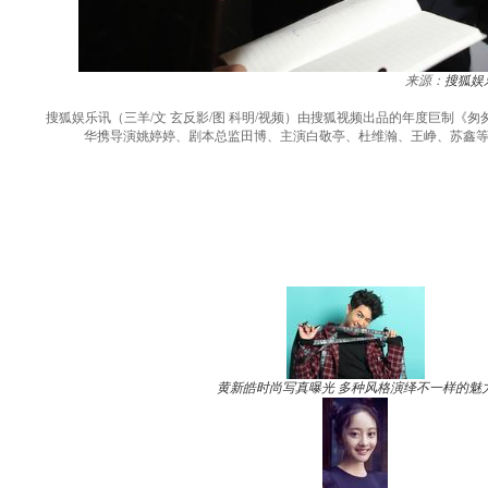
来源：
搜狐娱
搜狐娱乐讯（三羊/文 玄反影/图 科明/视频）由搜狐视频出品的年度巨制《匆
华携导演姚婷婷、剧本总监田博、主演白敬亭、杜维瀚、王峥、苏鑫等
黄新皓时尚写真曝光 多种风格演绎不一样的魅