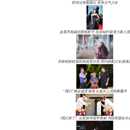
郭玮洁美图露出 变身元气少女
金晨亮相威尼斯电影节 笑容灿烂获潜力新人奖
宋轶初秋机场街拍造型示范 简约搭配少女感满
“我们”晚会诚意满满 众嘉宾上演热舞魔术
《我们来了》众星探寻国学奥秘 书院答题欢乐