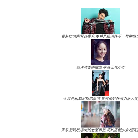
黄新皓时尚写真曝光 多种风格演绎不一样的魅
郭玮洁美图露出 变身元气少女
金晨亮相威尼斯电影节 笑容灿烂获潜力新人奖
宋轶初秋机场街拍造型示范 简约搭配少女感满