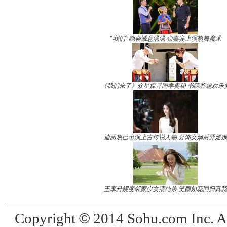
“我们”晚会诚意满满 众嘉宾上演热舞魔术
《我们来了》众星探寻国学奥秘 书院答题欢乐
迪丽热巴出演上古传说人物 分饰女娲后羿嫦娥
王李丹妮变邻家少女清纯杀 笑颜如花回归真我
©
Copyright
2014 Sohu.com Inc. 