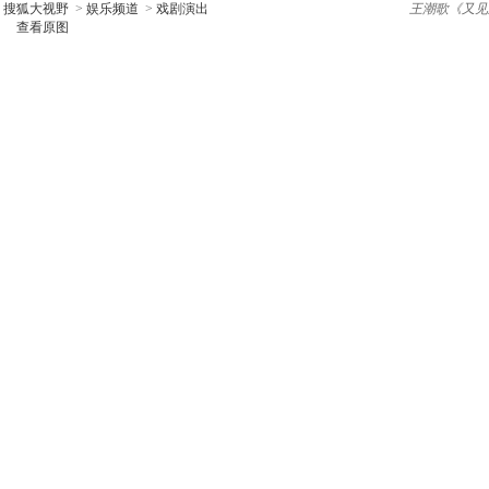
搜狐大视野
>
娱乐频道
>
戏剧演出
王潮歌《又见
查看原图