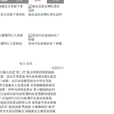
每日
每周
组图排行
大腕儿也是“星二代”盘点明星的明星妈妈
组图：直击艺考现场 考生形体测试着比基尼
3
组图：在日本卖断货的女中学生写真
罗京遗像令人百感交集 灵堂横幅挽联催泪
组图：80年代的绝色美女 李小璐妈妈在列
周立波胡洁喜结连理 圈内好友悉数到场祝贺
7
沙溢胡可20日大婚 圈中众多好友捧场
北电表演系复试榜单公布 喜忧参半美女抢镜
刘亦菲“波涛汹涌”秀身材 大展胸前好“春光”
罗京生前旧照曝光 回顾黄金主播音容笑貌