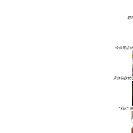
郭
金晨亮相威
宋轶初秋机
“我们”