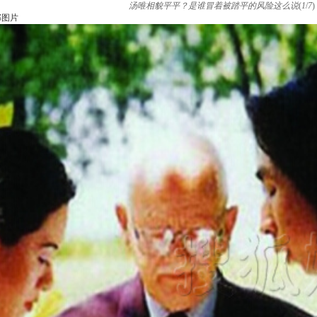
汤唯相貌平平？是谁冒着被踏平的风险这么说
(
1
/
7
)
部图片