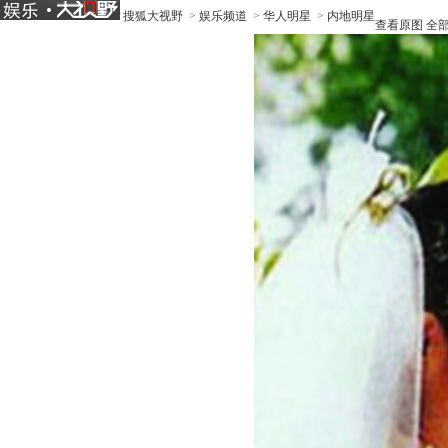
搜狐大视野
>
娱乐频道
>
华人明星
>
内地明星
查看原图
全