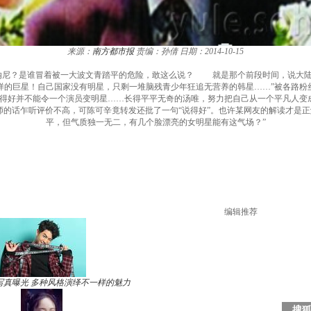
来源：
南方都市报
责编：孙倩
日期：2014-10-15
！纳尼？是谁冒着被一大波文青踏平的危险，敢这么说？ 就是那个前段时间，说大陆新
样的巨星！自己国家没有明星，只剩一堆脑残青少年狂追无营养的韩星……”被各路粉
演得好并不能令一个演员变明星……长得平平无奇的汤唯，努力把自己从一个平凡人变
的话乍听评价不高，可陈可辛竟转发还批了一句“说得好”。也许某网友的解读才是正
平，但气质独一无二，有几个脸漂亮的女明星能有这气场？”
编辑推荐
写真曝光 多种风格演绎不一样的魅力