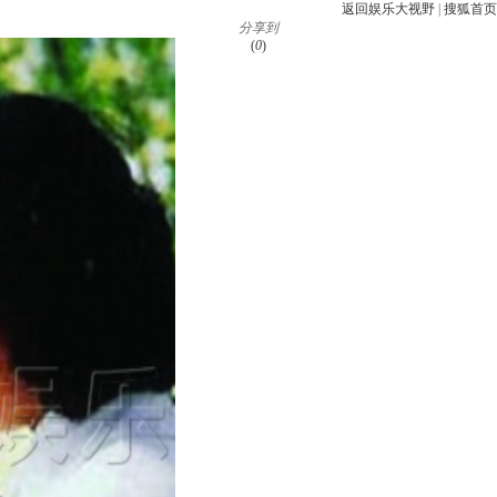
返回娱乐大视野
|
搜狐首页
分享到
(
0
)