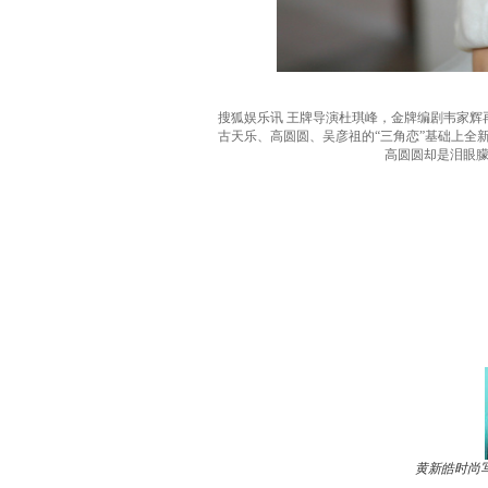
搜狐娱乐讯 王牌导演杜琪峰，金牌编剧韦家辉
古天乐、高圆圆、吴彦祖的“三角恋”基础上全
高圆圆却是泪眼朦
黄新皓时尚