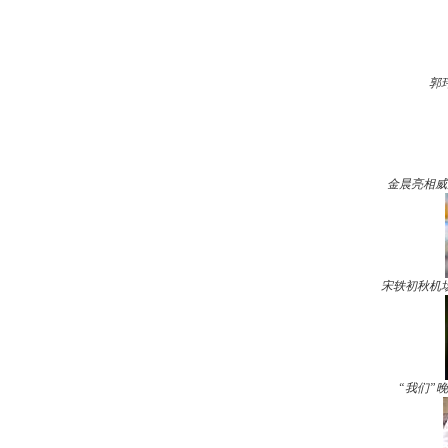
郭
金晨亮相威
宋轶初秋机
“我们”