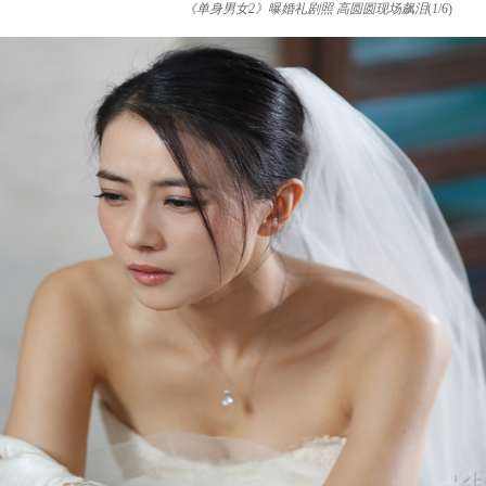
《单身男女2》曝婚礼剧照 高圆圆现场飙泪
(
1
/
6
)