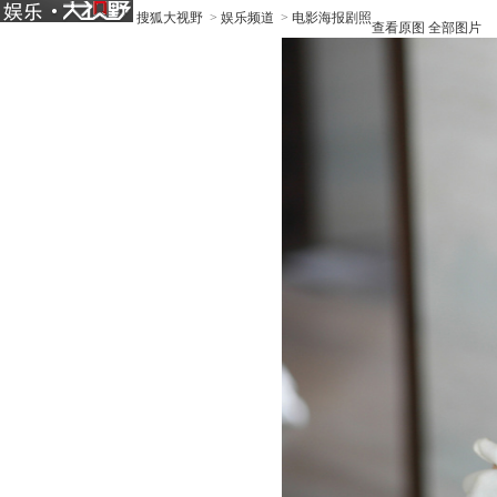
搜狐大视野
>
娱乐频道
>
电影海报剧照
查看原图
全部图片