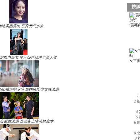
玮洁美图露出 变身元气少女
尼斯电影节 笑容灿烂获潜力新人奖
场街拍造型示范 简约搭配少女感满满
1
2
4
5
晚会诚意满满 众嘉宾上演热舞魔术
6
8
9