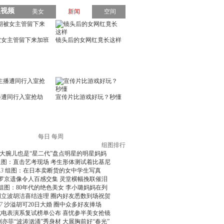
每日
每周
组图排行
大腕儿也是“星二代”盘点明星的明星妈妈
组图：直击艺考现场 考生形体测试着比基尼
3
组图：在日本卖断货的女中学生写真
罗京遗像令人百感交集 灵堂横幅挽联催泪
组图：80年代的绝色美女 李小璐妈妈在列
周立波胡洁喜结连理 圈内好友悉数到场祝贺
7
沙溢胡可20日大婚 圈中众多好友捧场
北电表演系复试榜单公布 喜忧参半美女抢镜
刘亦菲“波涛汹涌”秀身材 大展胸前好“春光”