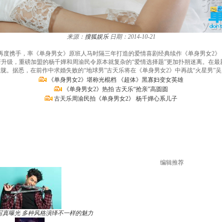
来源：
搜狐娱乐
日期：2014-10-21
再度携手，率《单身男女》原班人马时隔三年打造的爱情喜剧经典续作《单身男女2》，
新升级，重磅加盟的杨千嬅和周渝民令原本就复杂的“爱情选择题”更加扑朔迷离。在
胧。据悉，在前作中求婚失败的“地球男”古天乐将在《单身男女2》中再战“火星男”
《单身男女2》堪称光棍档 《超体》黑寡妇变女英雄
《单身男女2》热拍 古天乐“抢亲”高圆圆
古天乐周渝民拍《单身男女2》 杨千嬅心系儿子
编辑推荐
写真曝光 多种风格演绎不一样的魅力