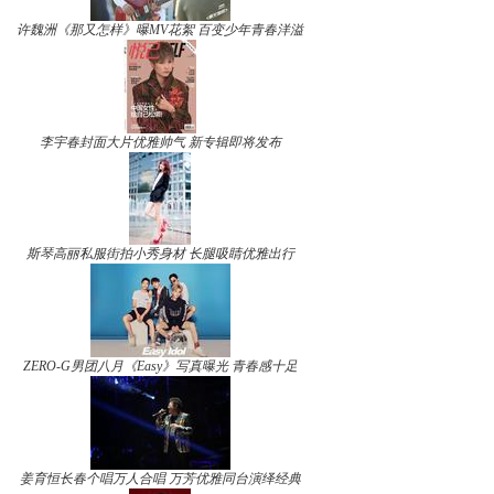
许魏洲《那又怎样》曝MV花絮 百变少年青春洋溢
李宇春封面大片优雅帅气 新专辑即将发布
斯琴高丽私服街拍小秀身材 长腿吸睛优雅出行
ZERO-G男团八月《Easy》写真曝光 青春感十足
姜育恒长春个唱万人合唱 万芳优雅同台演绎经典