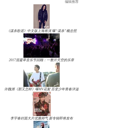
编辑推荐
《谋杀歌谣》中文版上海将演 曝“谋杀”概念照
2017混凝草音乐节回顾：一整片天空的乐章
许魏洲《那又怎样》曝MV花絮 百变少年青春洋溢
李宇春封面大片优雅帅气 新专辑即将发布