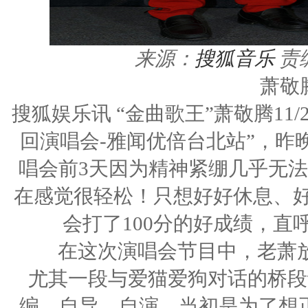
来源：
搜狐音乐
责
萧敬
搜狐娱乐讯 “金曲歌王”萧敬腾11/22
回演唱会-雅闻优倍台北站”，
唱会前3天因为精神紧绷几乎无法
在感觉很轻松！只想好好休息、好
会打了100分的好成绩，
在这次演唱会节目中，老萧放
尤其一段与爱猫爱狗对话的桥段
编、自导、自演，当初是为了想正