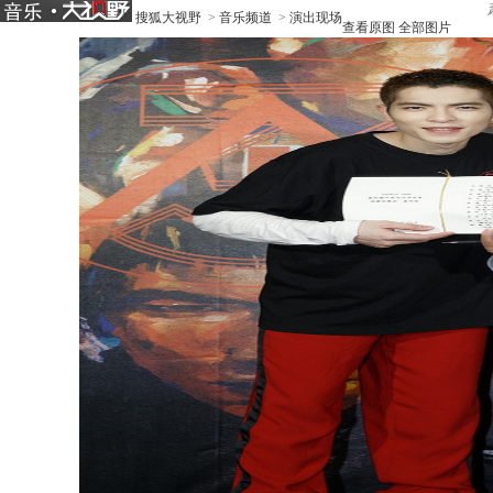
搜狐大视野
>
音乐频道
>
演出现场
查看原图
全部图片