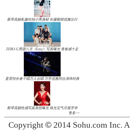
斯琴高丽私服街拍小秀身材 长腿吸睛优雅出行
ZERO-G男团八月《Easy》写真曝光 青春感十足
姜育恒长春个唱万人合唱 万芳优雅同台演绎经典
斯琴高丽性感写真美照曝光 珠光宝气尽展芳华
更多>>
©
Copyright
2014 Sohu.com Inc. 