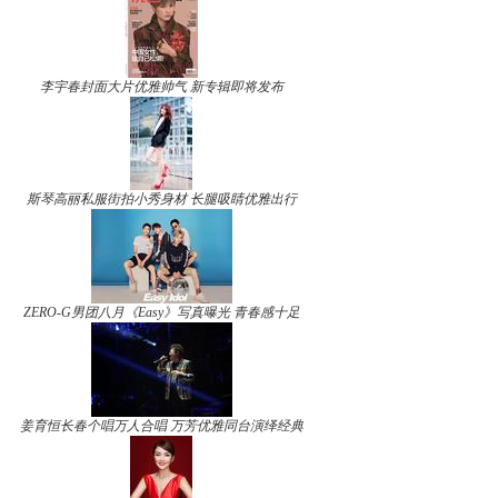
李宇春封面大片优雅帅气 新专辑即将发布
斯琴高丽私服街拍小秀身材 长腿吸睛优雅出行
ZERO-G男团八月《Easy》写真曝光 青春感十足
姜育恒长春个唱万人合唱 万芳优雅同台演绎经典