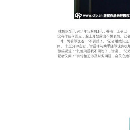
搜狐娱乐讯 2014年12月8日讯，香港，王
没有作任何回应，脸上开始露出不悦表情。记者
时，阿菲即说道：“不要拍了。”记者继续问
闸。 十五分钟左右，谢霆锋与助手随即现身机
微笑说道：“其他问题我不回答了，谢谢 。”
记者又问：“有传柏芝涉及财务问题，会关心她