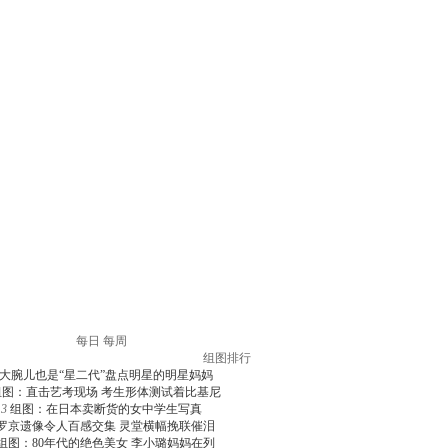
每日
每周
组图排行
大腕儿也是“星二代”盘点明星的明星妈妈
组图：直击艺考现场 考生形体测试着比基尼
3
组图：在日本卖断货的女中学生写真
罗京遗像令人百感交集 灵堂横幅挽联催泪
组图：80年代的绝色美女 李小璐妈妈在列