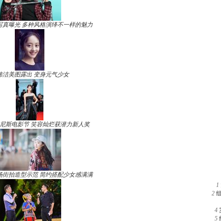
写真曝光 多种风格演绎不一样的魅力
玮洁美图露出 变身元气少女
尼斯电影节 笑容灿烂获潜力新人奖
场街拍造型示范 简约搭配少女感满满
1
2
4
5