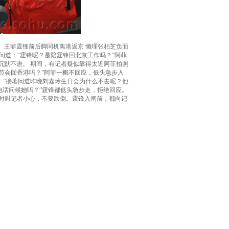
王菲霆锋前后脚同机离港返京 懒理张柏芝负面
者问道：“霆锋呢？是陪霆锋回北京工作吗？”阿菲
沉默不语。 期间，有记者疑似靠得太近阿菲拍照
节会回香港吗？”阿菲一概不回应，低头急步入
。”接著问道昨晚刘嘉玲生日会为什么不去呢？他
电话问候她吗？”霆锋都低头急步走，拒绝回应。
不时叫记者小心，不要跌倒。霆锋入闸前，都向记