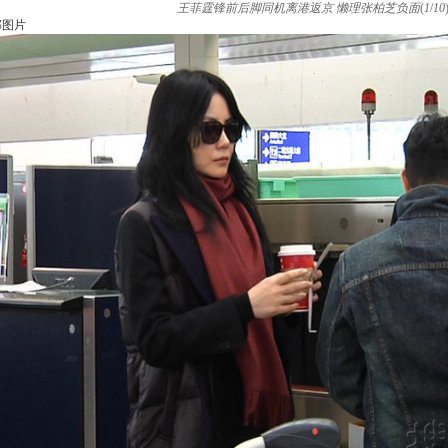
王菲霆锋前后脚同机离港返京 懒理张柏芝负面
(
1
/
10
部图片