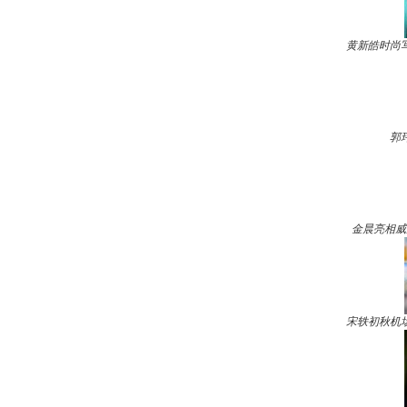
黄新皓时尚
郭
金晨亮相威
宋轶初秋机