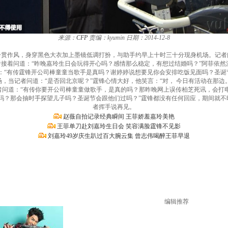
来源：
CFP
责编：kyumin
日期：2014-12-8
菲以一贯作风，身穿黑色大衣加上墨镜低调打扮，与助手约早上十时三十分现身机场。记
接着问道：“昨晚嘉玲生日会玩得开心吗？感情那么稳定，有想过结婚吗？”阿菲依然
道：“有传霆锋开公司棒童童当歌手是真吗？谢婷婷说想要见你会安排吃饭见面吗？圣诞
场，当记者问道：“是否回北京呢？”霆锋心情大好，他笑言：“对， 今日有活动在那边
记者问道：“有传你要开公司棒童童做歌手，是真的吗？那昨晚网上误传柏芝死讯，会打
吗？那会抽时手探望儿子吗？圣诞节会跟他们过吗？”霆锋都没有任何回应，期间就
者挥手说再见。
赵薇自拍记录经典瞬间 王菲娇羞嘉玲美艳
王菲单刀赴刘嘉玲生日会 笑容满脸霆锋不见影
刘嘉玲49岁庆生趴过百大腕云集 曾志伟喝醉王菲早退
编辑推荐