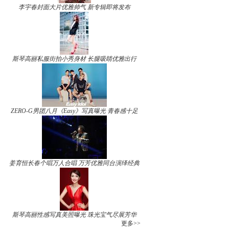
李宇春封面大片优雅帅气 新专辑即将发布
斯琴高丽私服街拍小秀身材 长腿吸睛优雅出行
ZERO-G男团八月《Easy》写真曝光 青春感十足
姜育恒长春个唱万人合唱 万芳优雅同台演绎经典
斯琴高丽性感写真美照曝光 珠光宝气尽展芳华
更多>>