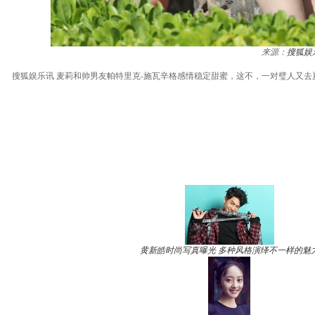
来源：
搜狐娱
搜狐娱乐讯 麦莉和帅男友帕特里克-施瓦辛格感情稳定甜蜜，这不，一对璧人又
黄新皓时尚写真曝光 多种风格演绎不一样的魅