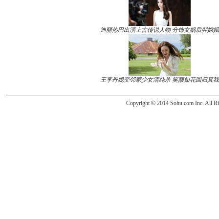
迪丽热巴出演上古传说人物 分饰女娲后羿嫦娥
王李丹妮变邻家少女清纯杀 笑颜如花回归真我
Copyright
©
2014 Sohu.com Inc. All