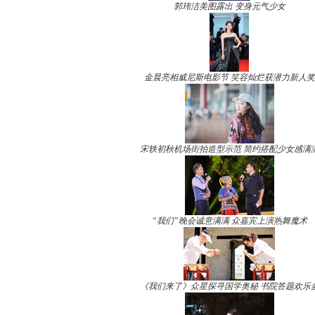
郭玮洁美图露出 变身元气少女
金晨亮相威尼斯电影节 笑容灿烂获潜力新人奖
宋轶初秋机场街拍造型示范 简约搭配少女感满
“我们”晚会诚意满满 众嘉宾上演热舞魔术
《我们来了》众星探寻国学奥秘 书院答题欢乐