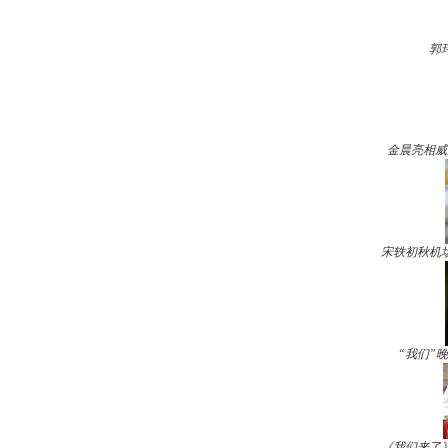
郭
金晨亮相威
宋轶初秋机
“我们”
《我们来了