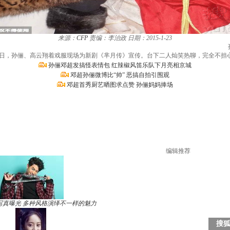
来源：
CFP
责编：李治政
日期：2015-1-23
近日，孙俪、高云翔着戏服现场为新剧《芈月传》宣传。台下二人灿笑热聊，完全不担
孙俪邓超发搞怪表情包 红辣椒风笛乐队下月亮相京城
邓超孙俪微博比“帅” 恶搞自拍引围观
邓超首秀厨艺晒图求点赞 孙俪妈妈捧场
编辑推荐
写真曝光 多种风格演绎不一样的魅力