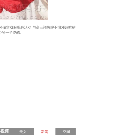
孙俪穿戏服现身活动 与高云翔热聊不惧邓超吃醋
心另一半吃醋。