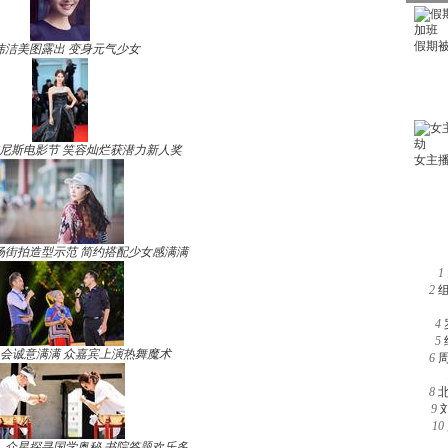
玮洁美图露出 变身元气少女
尼斯电影节 笑容灿烂获潜力新人奖
场街拍造型示范 简约搭配少女感满满
1
2
4
5
晚会诚意满满 众嘉宾上演热舞魔术
6
8
9
10
》众星探寻国学奥秘 书院答题欢乐多