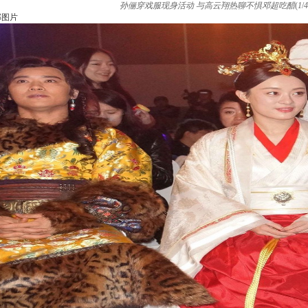
孙俪穿戏服现身活动 与高云翔热聊不惧邓超吃醋
(
1
/
4
部图片