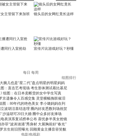
每日
每周
组图排行
大腕儿也是“星二代”盘点明星的明星妈妈
组图：直击艺考现场 考生形体测试着比基尼
3
组图：在日本卖断货的女中学生写真
罗京遗像令人百感交集 灵堂横幅挽联催泪
组图：80年代的绝色美女 李小璐妈妈在列
周立波胡洁喜结连理 圈内好友悉数到场祝贺
7
沙溢胡可20日大婚 圈中众多好友捧场
北电表演系复试榜单公布 喜忧参半美女抢镜
刘亦菲“波涛汹涌”秀身材 大展胸前好“春光”
罗京生前旧照曝光 回顾黄金主播音容笑貌
电影
|
电视剧