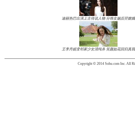
迪丽热巴出演上古传说人物 分饰女娲后羿嫦娥
王李丹妮变邻家少女清纯杀 笑颜如花回归真我
Copyright
©
2014 Sohu.com Inc. All