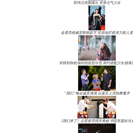
郭玮洁美图露出 变身元气少女
金晨亮相威尼斯电影节 笑容灿烂获潜力新人奖
宋轶初秋机场街拍造型示范 简约搭配少女感满
“我们”晚会诚意满满 众嘉宾上演热舞魔术
《我们来了》众星探寻国学奥秘 书院答题欢乐