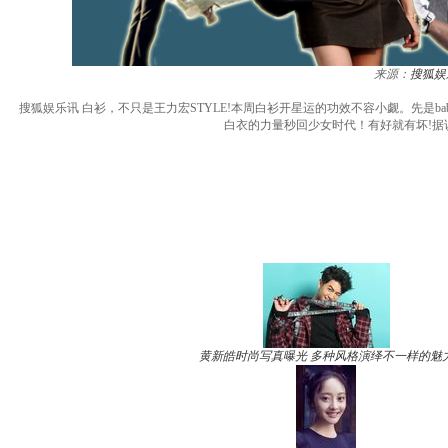
来源：
搜狐娱
搜狐娱乐讯 白衫，不只是王力宏STYLE!本周白衫开星运的功效不容小觑。先是
白衣的力量秒回少女时代！有好就有坏!
黄新皓时尚写真曝光 多种风格演绎不一样的魅