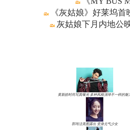
《MY BUS 
《灰姑娘》好莱坞首映
灰姑娘下月内地公映
黄新皓时尚写真曝光 多种风格演绎不一样的魅
郭玮洁美图露出 变身元气少女