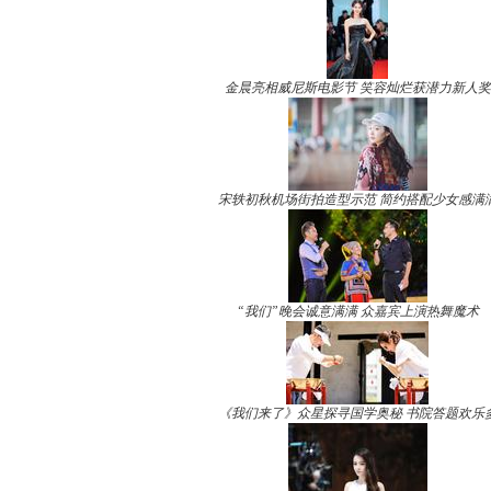
金晨亮相威尼斯电影节 笑容灿烂获潜力新人奖
宋轶初秋机场街拍造型示范 简约搭配少女感满
“我们”晚会诚意满满 众嘉宾上演热舞魔术
《我们来了》众星探寻国学奥秘 书院答题欢乐