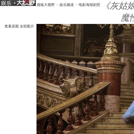
《灰姑
搜狐大视野
>
娱乐频道
>
电影海报剧照
魔
查看原图
全部图片