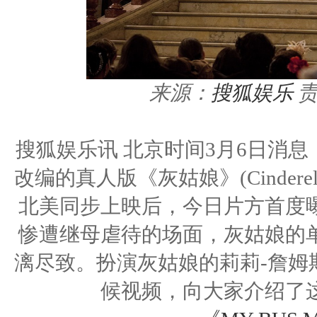
来源：
搜狐娱乐
搜狐娱乐讯 北京时间3月6日消
改编的真人版《灰姑娘》(Cinder
北美同步上映后，今日片方首度
惨遭继母虐待的场面，灰姑娘的
漓尽致。扮演灰姑娘的莉莉-詹姆斯(L
候视频，向大家介绍了