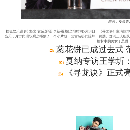
来源：
搜狐娱
搜狐娱乐讯 (哈麦/文 玄反影/图 李新/视频)当地时间5月14日，《寻龙诀》主演
当天，片方向现场观众播放了一个小片段，复古装扮的陈坤、黄渤、舒淇三人组队
棺材中的美女丁思甜
葱花饼已成过去式 
戛纳专访王学圻
《寻龙诀》正式亮