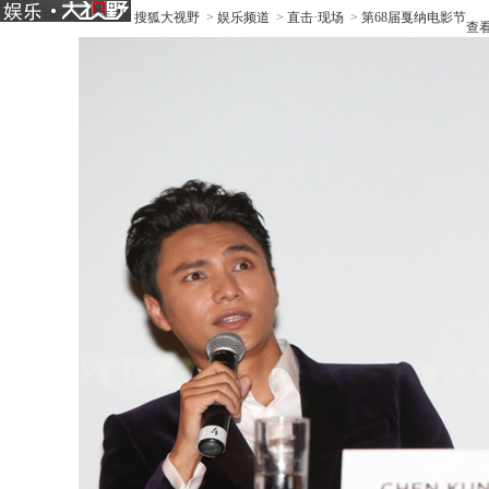
搜狐大视野
>
娱乐频道
>
直击·现场
>
第68届戛纳电影节
查