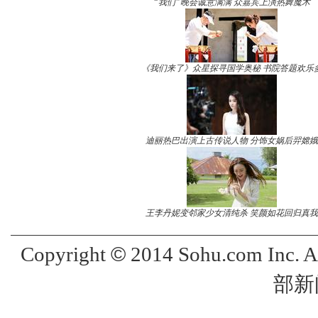
“我们”晚会诚意满满 众嘉宾上演热舞魔术
《我们来了》众星探寻国学奥秘 书院答题欢乐
迪丽热巴出演上古传说人物 分饰女娲后羿嫦娥
王李丹妮变邻家少女清纯杀 笑颜如花回归真我
©
Copyright
2014 Sohu.com Inc. 
部新