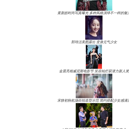
黄新皓时尚写真曝光 多种风格演绎不一样的魅
郭玮洁美图露出 变身元气少女
金晨亮相威尼斯电影节 笑容灿烂获潜力新人奖
宋轶初秋机场街拍造型示范 简约搭配少女感满