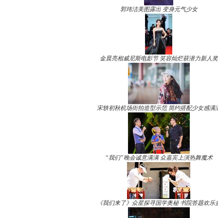
郭玮洁美图露出 变身元气少女
金晨亮相威尼斯电影节 笑容灿烂获潜力新人奖
宋轶初秋机场街拍造型示范 简约搭配少女感满
“我们”晚会诚意满满 众嘉宾上演热舞魔术
《我们来了》众星探寻国学奥秘 书院答题欢乐