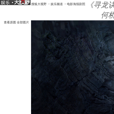
《寻龙
搜狐大视野
>
娱乐频道
>
电影海报剧照
何
查看原图
全部图片