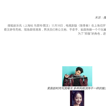
来源：
搜狐娱乐讯（上海站 马蓉玲/图文）11月16日，电视剧版《致青春》在上海召
蔡文静等亮相。现场基情满满，男演员们将公主抱、手牵手、贴面热吻一个个玩遍
为了“郑薇”的角色，
黄新皓时尚写真曝光 多种风格演绎不一样的魅