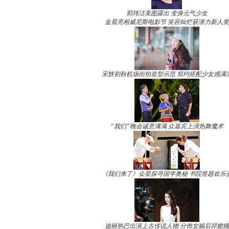
郭玮洁美图露出 变身元气少女
金晨亮相威尼斯电影节 笑容灿烂获潜力新人奖
宋轶初秋机场街拍造型示范 简约搭配少女感满
“我们”晚会诚意满满 众嘉宾上演热舞魔术
《我们来了》众星探寻国学奥秘 书院答题欢乐
迪丽热巴出演上古传说人物 分饰女娲后羿嫦娥