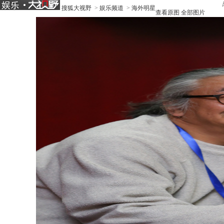
搜狐大视野
>
娱乐频道
>
海外明星
查看原图
全部图片