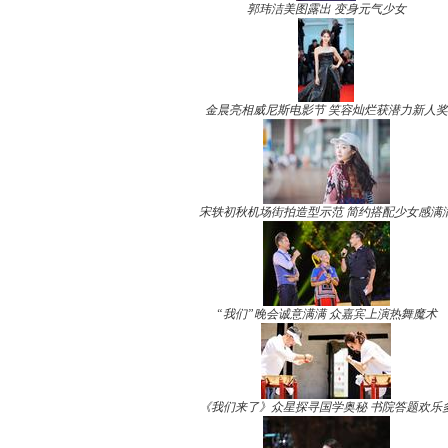
郭玮洁美图露出 变身元气少女
金晨亮相威尼斯电影节 笑容灿烂获潜力新人奖
宋轶初秋机场街拍造型示范 简约搭配少女感满
“我们”晚会诚意满满 众嘉宾上演热舞魔术
《我们来了》众星探寻国学奥秘 书院答题欢乐