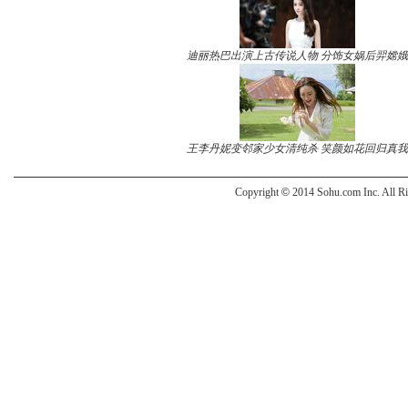
迪丽热巴出演上古传说人物 分饰女娲后羿嫦娥
王李丹妮变邻家少女清纯杀 笑颜如花回归真我
Copyright
©
2014 Sohu.com Inc. All