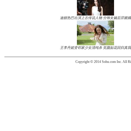
迪丽热巴出演上古传说人物 分饰女娲后羿嫦娥
王李丹妮变邻家少女清纯杀 笑颜如花回归真我
Copyright
©
2014 Sohu.com Inc. All