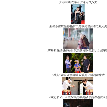
郭玮洁美图露出 变身元气少女
金晨亮相威尼斯电影节 笑容灿烂获潜力新人奖
宋轶初秋机场街拍造型示范 简约搭配少女感满
“我们”晚会诚意满满 众嘉宾上演热舞魔术
《我们来了》众星探寻国学奥秘 书院答题欢乐