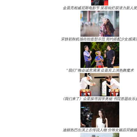
金晨亮相威尼斯电影节 笑容灿烂获潜力新人奖
宋轶初秋机场街拍造型示范 简约搭配少女感满
“我们”晚会诚意满满 众嘉宾上演热舞魔术
《我们来了》众星探寻国学奥秘 书院答题欢乐
迪丽热巴出演上古传说人物 分饰女娲后羿嫦娥