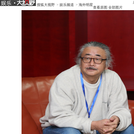
搜狐大视野
>
娱乐频道
>
海外明星
查看原图
全部图片