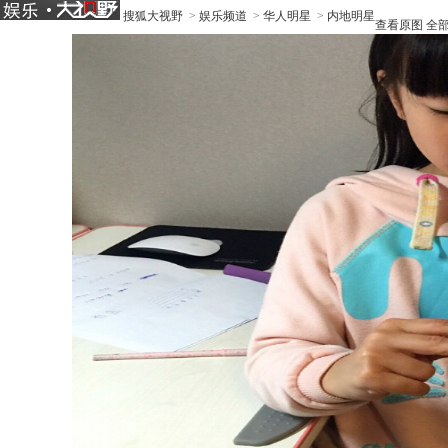
搜狐大视野
>
娱乐频道
>
华人明星
>
内地明星
查看原图
全