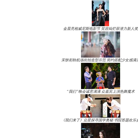
金晨亮相威尼斯电影节 笑容灿烂获潜力新人奖
宋轶初秋机场街拍造型示范 简约搭配少女感满
“我们”晚会诚意满满 众嘉宾上演热舞魔术
《我们来了》众星探寻国学奥秘 书院答题欢乐