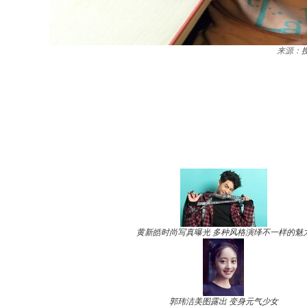
来源：
黄新皓时尚写真曝光 多种风格演绎不一样的魅
郭玮洁美图露出 变身元气少女