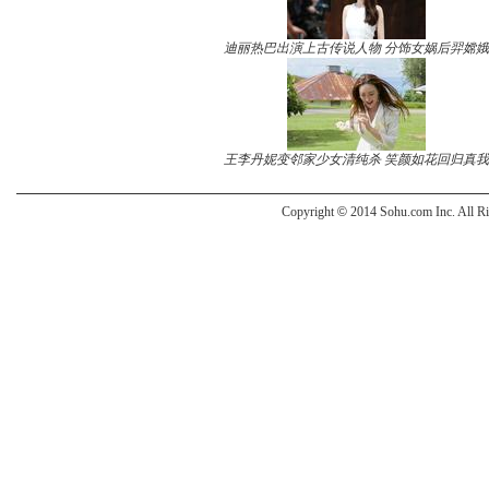
迪丽热巴出演上古传说人物 分饰女娲后羿嫦娥
王李丹妮变邻家少女清纯杀 笑颜如花回归真我
Copyright
©
2014 Sohu.com Inc. All