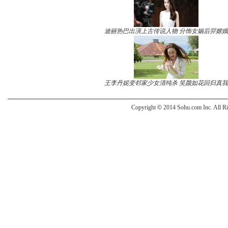
迪丽热巴出演上古传说人物 分饰女娲后羿嫦娥
王李丹妮变邻家少女清纯杀 笑颜如花回归真我
Copyright
©
2014 Sohu.com Inc. All