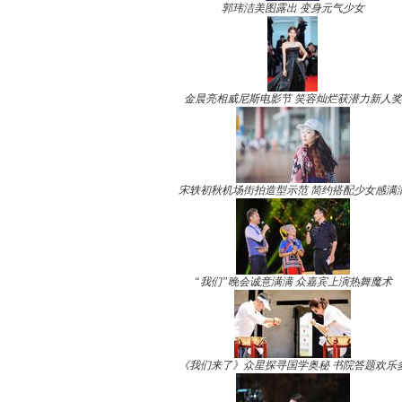
郭玮洁美图露出 变身元气少女
金晨亮相威尼斯电影节 笑容灿烂获潜力新人奖
宋轶初秋机场街拍造型示范 简约搭配少女感满
“我们”晚会诚意满满 众嘉宾上演热舞魔术
《我们来了》众星探寻国学奥秘 书院答题欢乐