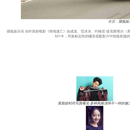
来源：
搜狐娱
搜狐娱乐讯 动作喜剧电影《绝地逃亡》由成龙、范冰冰、约翰尼-诺克斯维尔（
MV中，羽泉标志性的嗓音搭配影片中惊险刺激的
黄新皓时尚写真曝光 多种风格演绎不一样的魅