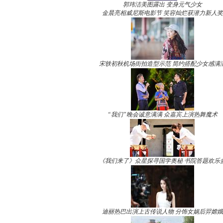
郭玮洁美图露出 变身元气少女
金晨亮相威尼斯电影节 笑容灿烂获潜力新人奖
宋轶初秋机场街拍造型示范 简约搭配少女感满
“我们”晚会诚意满满 众嘉宾上演热舞魔术
《我们来了》众星探寻国学奥秘 书院答题欢乐
迪丽热巴出演上古传说人物 分饰女娲后羿嫦娥