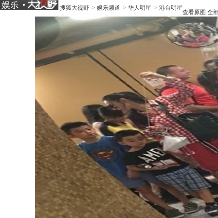
搜狐大视野
>
娱乐频道
>
华人明星
>
港台明星
查看原图
全