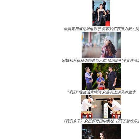
金晨亮相威尼斯电影节 笑容灿烂获潜力新人奖
宋轶初秋机场街拍造型示范 简约搭配少女感满
“我们”晚会诚意满满 众嘉宾上演热舞魔术
《我们来了》众星探寻国学奥秘 书院答题欢乐