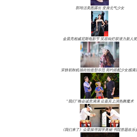
郭玮洁美图露出 变身元气少女
金晨亮相威尼斯电影节 笑容灿烂获潜力新人奖
宋轶初秋机场街拍造型示范 简约搭配少女感满
“我们”晚会诚意满满 众嘉宾上演热舞魔术
《我们来了》众星探寻国学奥秘 书院答题欢乐