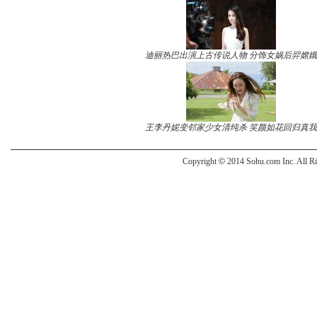
迪丽热巴出演上古传说人物 分饰女娲后羿嫦娥
王李丹妮变邻家少女清纯杀 笑颜如花回归真我
Copyright
©
2014 Sohu.com Inc. All