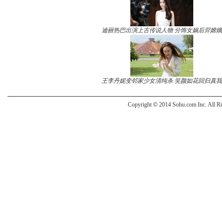
迪丽热巴出演上古传说人物 分饰女娲后羿嫦娥
王李丹妮变邻家少女清纯杀 笑颜如花回归真我
Copyright
©
2014 Sohu.com Inc. All