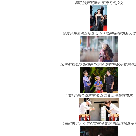
郭玮洁美图露出 变身元气少女
金晨亮相威尼斯电影节 笑容灿烂获潜力新人奖
宋轶初秋机场街拍造型示范 简约搭配少女感满
“我们”晚会诚意满满 众嘉宾上演热舞魔术
《我们来了》众星探寻国学奥秘 书院答题欢乐