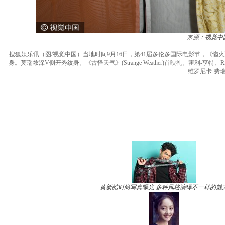
来源：
视觉中
搜狐娱乐讯（图/视觉中国）当地时间9月16日，第41届多伦多国际电影节，《恼火》(Brain On 
身。莫瑞兹深V侧开秀纹身。《古怪天气》(Strange Weather)首映礼。霍利-亨特、Ritchi
维罗尼卡-费
黄新皓时尚写真曝光 多种风格演绎不一样的魅