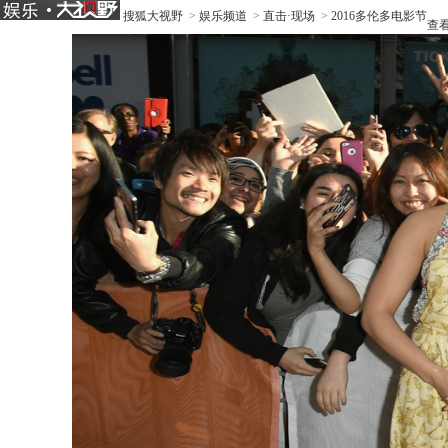
搜狐大视野
>
娱乐频道
>
直击·现场
>
2016多伦多电影节
查