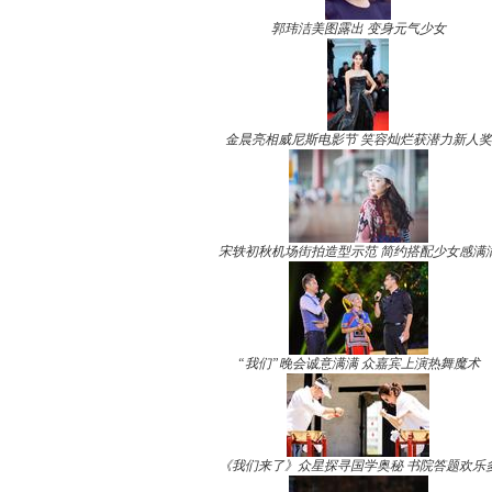
郭玮洁美图露出 变身元气少女
金晨亮相威尼斯电影节 笑容灿烂获潜力新人奖
宋轶初秋机场街拍造型示范 简约搭配少女感满
“我们”晚会诚意满满 众嘉宾上演热舞魔术
《我们来了》众星探寻国学奥秘 书院答题欢乐