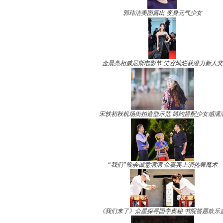
郭玮洁美图露出 变身元气少女
金晨亮相威尼斯电影节 笑容灿烂获潜力新人奖
宋轶初秋机场街拍造型示范 简约搭配少女感满
“我们”晚会诚意满满 众嘉宾上演热舞魔术
《我们来了》众星探寻国学奥秘 书院答题欢乐