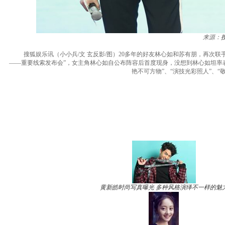
来源：
搜狐娱乐讯（小小兵/文 玄反影/图）20多年的好友林心如和苏有朋，再次联手
——重要线索发布会”，女主角林心如自公布阵容后首度现身，没想到林心如坦率
艳不可方物”、“演技光彩照人”、“
黄新皓时尚写真曝光 多种风格演绎不一样的魅