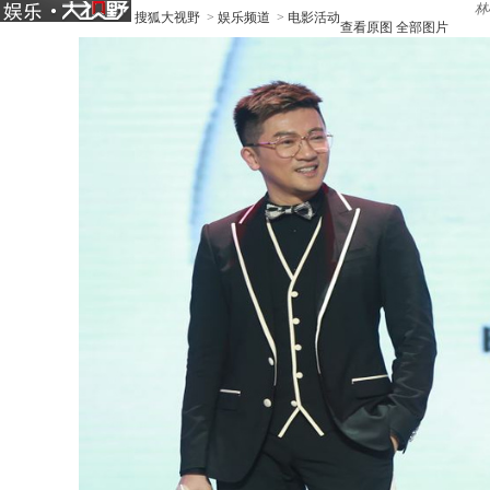
林
搜狐大视野
>
娱乐频道
>
电影活动
查看原图
全部图片