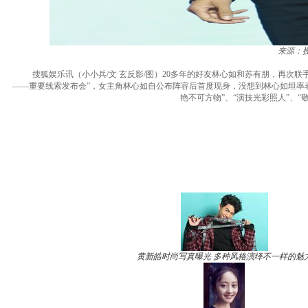
来源：
搜狐娱乐讯（小小兵/文 玄反影/图）20多年的好友林心如和苏有朋，再次联手
——重要线索发布会”，女主角林心如自公布阵容后首度现身，没想到林心如坦率
艳不可方物”、“演技光彩照人”、“
黄新皓时尚写真曝光 多种风格演绎不一样的魅