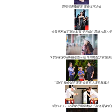
郭玮洁美图露出 变身元气少女
金晨亮相威尼斯电影节 笑容灿烂获潜力新人奖
宋轶初秋机场街拍造型示范 简约搭配少女感满
“我们”晚会诚意满满 众嘉宾上演热舞魔术
《我们来了》众星探寻国学奥秘 书院答题欢乐