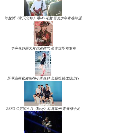
许魏洲《那又怎样》曝MV花絮 百变少年青春洋溢
李宇春封面大片优雅帅气 新专辑即将发布
斯琴高丽私服街拍小秀身材 长腿吸睛优雅出行
ZERO-G男团八月《Easy》写真曝光 青春感十足